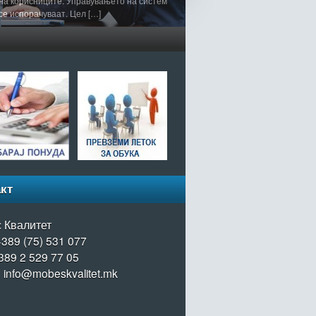
 на корисниците. Управувањето на систем
 се испорачуваат. Цел […]
кт
 Квалитет
+389 (75) 531 077
389 2 529 77 05
: info@mobeskvalitet.mk