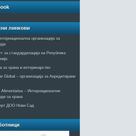
book
сни линкови
нтернационална организација за
рди
т за стандардизација на Република
нија
а за храна и ветеринарство
r Global – организација за Акредитирани
Alimentarius – Интернационални
рди за храна
ерт ДОО Нови Сад
ботници