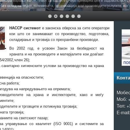
финира барања на системот за квалитет, чија примарна цел е задоволството
 без оглед на видот, големината, организација или производите/услугите, кои
HACCP системот
е законска обврска за сите оператори
кои што се занимаваат со производство, подготовка,
складирање и трговија со прехранбени производи.
Во 2002 год. е усвоен Закон за безбедност на
храната и на производите и матерјалите кои доаѓаат
54/2002,член 26);
 санитарно хигиенските услови за производство на храна
евенција на опасностите;
Конта
на работа;
агодува на напредувањето на опремата;
Мобес
изводителите на храна и инспекторите, како и меѓу
Моб: 
ментите;
Тел: +
дителите и трговците и потикнува трговија;
E-mail
ата трговија;
аниите на светскиот пазар;
за управување со квалитет (ISO 9001) и системите за
 14001);