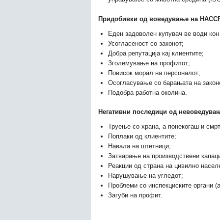
Придобивки од воведување на НАССР
Еден задоволен купувач ве води кон 
Усогласеност со законот;
Добра репутација кај клиентите;
Зголемување на профитот;
Повисок морал на персоналот;
Осогласување со барањата на законо
Подобра работна околина.
Негативни последици од невоведува
Труење со храна, а понекогаш и смрт
Поплаки од клиентите;
Навала на штетници;
Затварање на производствени капаци
Реакции од страна на цивилно насел
Нарушување на угледот;
Проблеми со инспекциските органи (а
Загуби на профит.