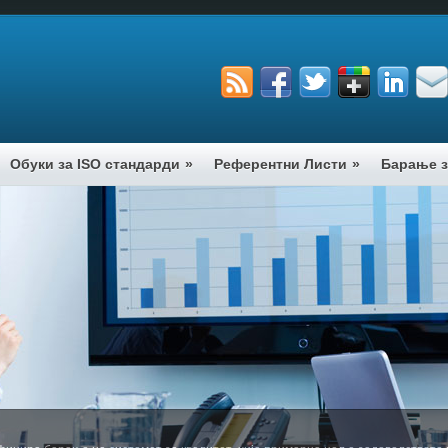
Обуки за ISO стандарди
»
Референтни Листи
»
Барање з