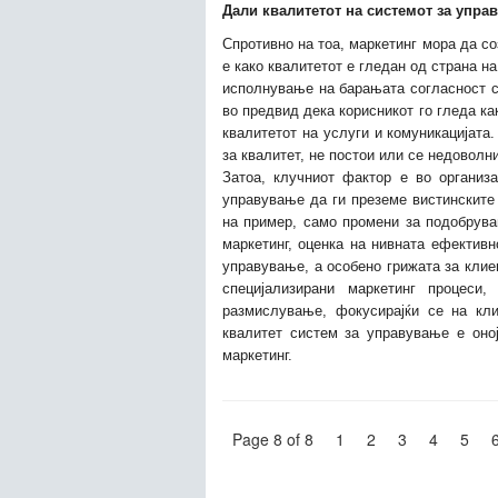
Дали квалитетот на системот за упра
Спротивно на тоа, маркетинг мора да с
е како квалитетот е гледан од страна н
исполнување на барањата согласност с
во предвид дека корисникот го гледа как
квалитетот на услуги и комуникацијата
за квалитет, не постои или се недоволн
Затоа, клучниот фактор е во организ
управување да ги преземе вистинските
на пример, само промени за подобрува
маркетинг, оценка на нивната ефективн
управување, а особено грижата за клие
специјализирани маркетинг процеси
размислување, фокусирајќи се на кли
квалитет систем за управување е он
маркетинг.
Page 8 of 8
1
2
3
4
5