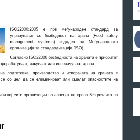
ISO22000:2005 е прв меѓународен стандард за
управување со безбедност на храна (Food safety
management systems) издаден од Меѓународната
организација за стандардизација (ISO).
Согласно ISO22000 безбедноста на храната е приоритет
 преработуваат, ракуваат или испорачуваат храна.
 на подготовка, производство и испораката на храната е
 се со цел да се елиминираат или смалат опасностите на
ви кај сите организации во ланецот на храна без разлика на
нг