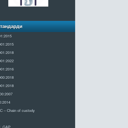
Стандарди
01:2015
001:2015
001:2018
001:2022
001:2016
000:2018
001:2018
00:2007
0:2014
 – Chain of custody
L GAP