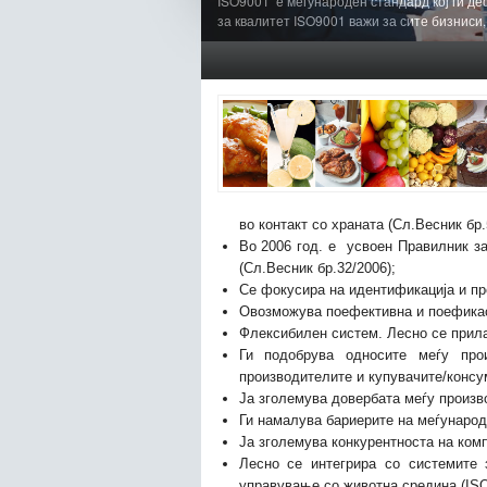
ISO9001 е меѓународен стандард кој ги де
за квалитет ISO9001 важи за сите бизниси,
1
2
3
4
5
6
во контакт со храната (Сл.Весник бр.
Во 2006 год. е усвоен Правилник за
(Сл.Весник бр.32/2006);
Се фокусира на идентификација и пр
Овозможува поефективна и поефикас
Флексибилен систем. Лесно се прил
Ги подобрува односите меѓу про
производителите и купувачите/консу
Ја зголемува довербата меѓу произво
Ги намалува бариерите на меѓународн
Ја зголемува конкурентноста на комп
Лесно се интегрира со системите 
управување со животна средина (ISO