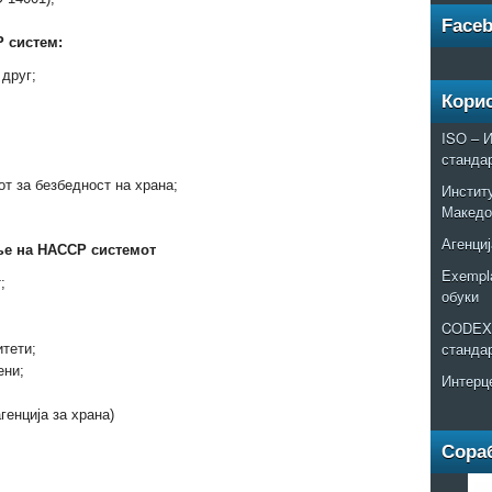
Face
 систем:
друг;
Кори
ISO – И
станда
т за безбедност на храна;
Институ
Македо
Агенциј
ње на НАССР системот
Exempla
;
обуки
CODEX 
станда
тети;
ени;
Интерц
генција за храна)
Сора