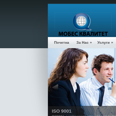
Почетна
За Нас
»
Услуги
»
ISO 9001