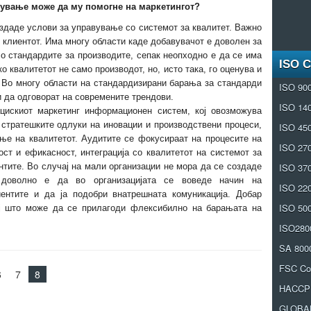
вување може да му помогне на маркетингот?
оздаде услови за управување со системот за квалитет. Важно
а клиентот. Има многу области каде добавувачот е доволен за
о стандардите за производите, сепак неопходно е да се има
ISO 
о квалитетот не само производот, но, исто така, го оценува и
. Во многу области на стандардизирани барања за стандарди
ISO 90
и да одговорат на современите трендови.
ISO 14
ацискиот маркетинг информационен систем, кој овозможува
 стратешките одлуки на иновации и производствени процеси,
ISO 45
ње на квалитетот. Аудитите се фокусираат на процесите на
ISO 27
ост и ефикасност, интеграција со квалитетот на системот за
нтите. Во случај на мали организации не мора да се создаде
ISO 37
, доволно е да во организацијата се воведе начин на
ISO 22
ентите и да ја подобри внатрешната комуникација. Добар
ISO 50
ој што може да се прилагоди флексибилно на барањата на
ISO280
SA 800
FSC CoC
6
7
8
HACCP
GLOBA