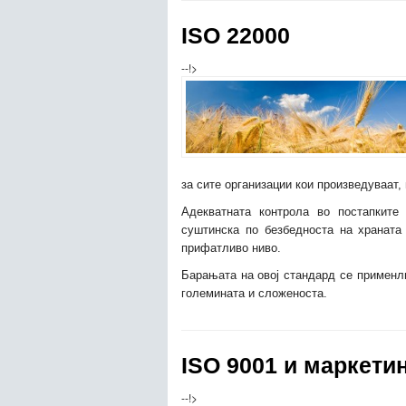
ISO 22000
--!>
за сите организации кои произведуваат,
Адекватната контрола во постапките
суштинска по безбедноста на храната
прифатливо ниво.
Барањата на овој стандард се применли
големината и сложеноста.
ISO 9001 и маркети
--!>