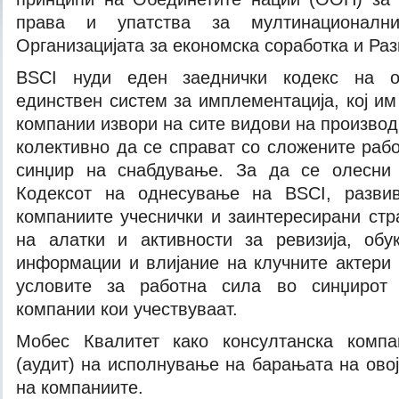
права и упатства за мултинационални
Организацијата за економска соработка и Раз
BSCI нуди еден заеднички кодекс на 
единствен систем за имплементација, кој и
компании извори на сите видови на производ
колективно да се справат со сложените раб
синџир на снабдување. За да се олесни
Кодексот на однесување на BSCI, разви
компаниите учеснички и заинтересирани стр
на алатки и активности за ревизија, обу
информации и влијание на клучните актери
условите за работна сила во синџирот
компании кои учествуваат.
Мобес Квалитет како консултанска компа
(аудит) на исполнување на барањата на ово
на компаниите.