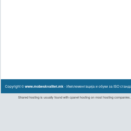
Copyright ©
www.mobeskvalitet.mk
- Имплементaција и обуки за ISO станд
Shared hosting
is usually found with
cpanel hosting
on most hosting companies.