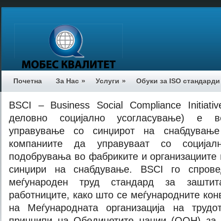
Почетна
За Нас
»
Услуги
»
Обуки за ISO стандарди
BSCI – Business Social Compliance Initiati
деловно социјално усогласување) е в
управување со синџирот на снабдување
компаниите да управуваат со социјал
подобрувања во фабриките и организациите 
синџири на снабдување. BSCI го спрове
меѓународен труд стандард за зашти
работниците, како што се меѓународните ко
на Меѓународната организација на трудо
принципи на Обединетите нации (ООН) за 