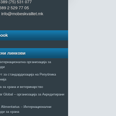
+389 (75) 531 077
389 2 529 77 05
: info@mobeskvalitet.mk
book
сни линкови
нтернационална организација за
рди
т за стандардизација на Република
нија
а за храна и ветеринарство
r Global – организација за Акредитирани
Alimentarius – Интернационални
рди за храна