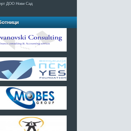
ерт ДОО Нови Сад
ботници