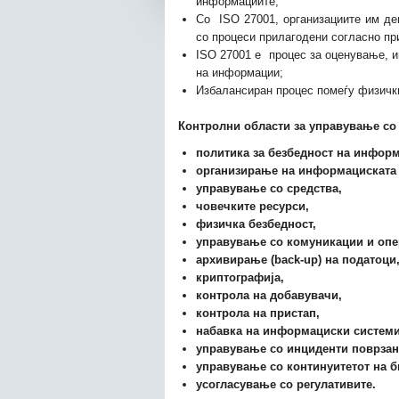
информациите;
Со ISO 27001, организациите им де
со процеси прилагодени согласно пр
ISO 27001 е процес за оценување, 
на информации;
Избалансиран процес помеѓу физички
Контролни области за управување со
политика за безбедност на инфор
организирање на информациската 
управување со средства,
човечките ресурси,
физичка безбедност,
управување со комуникации и опе
архивирање (
back-up
) на податоци
криптографија,
контрола на добавувачи,
контрола на пристап,
набавка на информациски системи
управување со инциденти поврзан
управување со континуитетот на б
усогласување со регулативите.