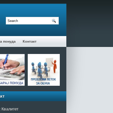
а понуда
Контакт
кт
 Квалитет