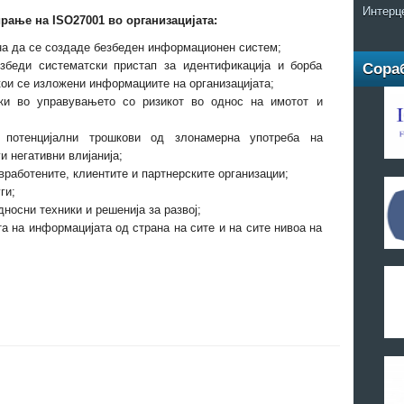
Интерц
рање на ISO27001 во организацијата:
на да се создаде безбеден информационен систем;
збеди систематски пристап за идентификација и борба
Сора
кои се изложени информациите на организацијата;
ики во управувањето со ризикот во однос на имотот и
потенцијални трошкови од злонамерна употреба на
и негативни влијанија;
работените, клиентите и партнерските организации;
ги;
носни техники и решенија за развој;
а на информацијата од страна на сите и на сите нивоа на