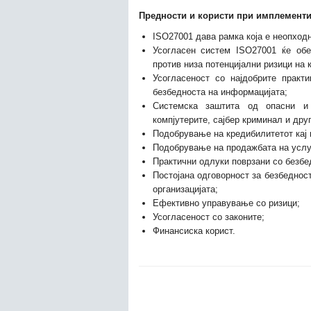
Предности и користи при имплементи
ISO27001 дава рамка која е неопход
Усогласен систем ISO27001 ќе обе
против низа потенцијални ризици на 
Усогласеност со најдобрите практ
безбедноста на информацијата;
Системска заштита од опасни и 
компјутерите, сајбер криминал и друг
Подобрување на кредибилитетот кај в
Подобрување на продажбата на услу
Практични одлуки поврзани со безбед
Постојана одговорност за безбедност
организацијата;
Ефективно управување со ризици;
Усогласеност со законите;
Финансиска корист.