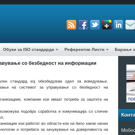
Обуки за ISO стандарди
»
Референтни Листи
»
Барање з
равување со безбедност на информации
ален стандард кој обезбедувам одел за воведување,
вање на системот за управување со безбедност на
ганизациии, компании кои имаат потреба за заштита на
озможува подобра соработка и комуникација со слични
Конта
ел;
анизации кои работат во области кои на било каков начин
Мобес
нологии и потребата за зачувување на доверливоста на