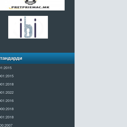
Стандарди
01:2015
001:2015
001:2018
001:2022
001:2016
000:2018
001:2018
00:2007