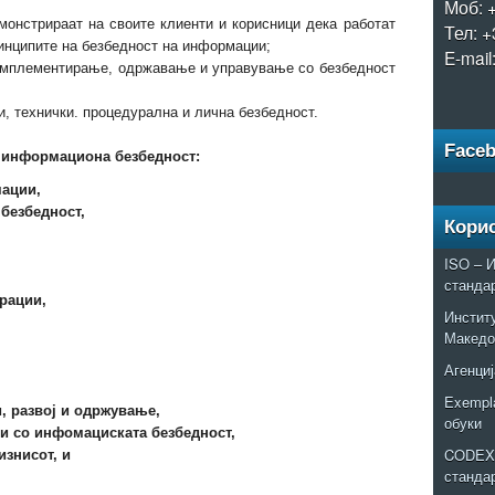
Моб: 
монстрираат на своите клиенти и корисници дека работат
Тел: +
инципите на безбедност на информации;
E-mail
имплементирање, одржавање и управување со безбедност
, технички. процедурална и лична безбедност.
Face
 информациона безбедност:
мации,
безбедност,
Кори
ISO – И
станда
рации,
Институ
,
Македо
Агенциј
Exempla
, развој и одржување,
обуки
и со инфомациската безбедност,
CODEX 
изнисот, и
станда