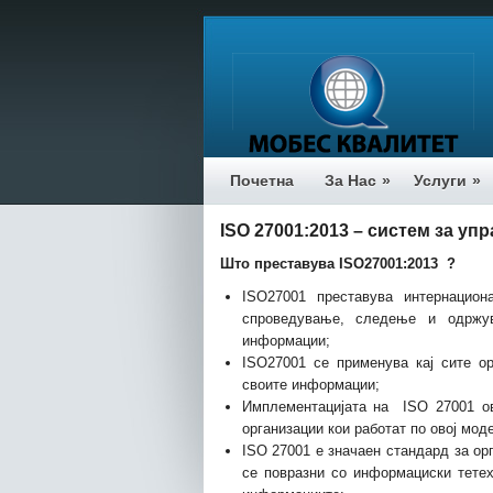
Почетна
За Нас
»
Услуги
»
ISO 27001:2013 –
систем за уп
Што преставува ISO27001:2013 ?
ISO27001 преставува интернацион
спроведување, следење и одржу
информации;
ISO27001 се применува кај сите ор
своите информации;
Имплементацијата на ISO 27001 ов
организации кои работат по овој мод
ISO 27001 е значаен стандард за орг
се повразни со информациски тетех