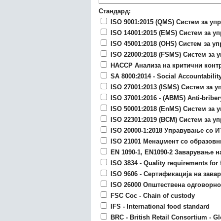
Стандард:
ISO 9001:2015 (QMS) Систем за уп
ISO 14001:2015 (EMS) Систем за у
ISO 45001:2018 (OHS) Систем за у
ISO 22000:2018 (FSMS) Систем за 
HACCP Анализа на критични контр
SA 8000:2014 - Social Accountabili
ISO 27001:2013 (ISMS) Систем за
ISO 37001:2016 - (ABMS) Anti-brib
ISO 50001:2018 (EnMS) Систем за 
ISO 22301:2019 (BCM) Систем за у
ISO 20000-1:2018 Управување со И
ISO 21001 Менаџмент со образовн
EN 1090-1, EN1090-2 Заварување 
ISO 3834 - Quality requirements for 
ISO 9606 - Сертификација на зава
ISO 26000 Општествена одговорно
FSC Coc - Chain of custody
IFS - International food standard
BRC - British Retail Consortium - G