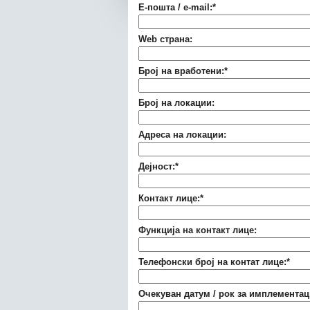
Е-пошта / e-mail:
*
Web страна:
Број на вработени:
*
Број на локации:
Адреса на локации:
Дејност:
*
Контакт лице:
*
Функција на контакт лице:
Телефонски број на контат лице:
*
Очекуван датум / рок за имплементаци