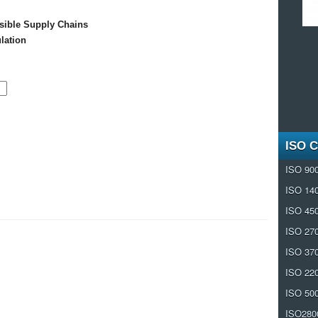
ible Supply Chains
lation
ISO 
ISO 90
ISO 14
ISO 45
ISO 27
ISO 37
ISO 22
ISO 50
ISO280