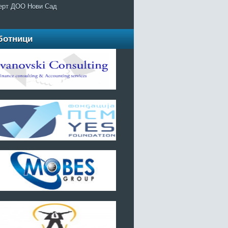
ерт ДОО Нови Сад
ботници