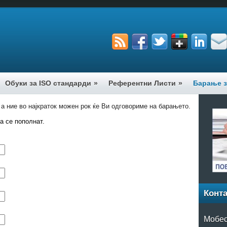
Обуки за ISO стандарди
»
Референтни Листи
»
Барање з
а ние во најкраток можен рок ќе Ви одговориме на барањето.
а се пополнат.
Конта
Мобес