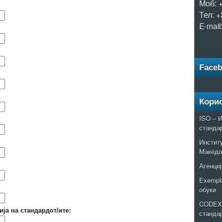
Моб: 
Тел: +
E-mail
Face
Кори
ISO – И
станда
Институ
Македо
Агенциј
Exempla
обуки
CODEX 
ја на стандардот/ите:
станда