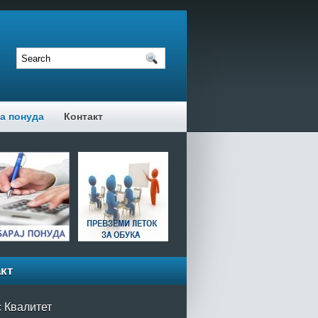
а понуда
Контакт
кт
 Квалитет