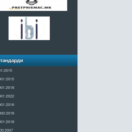
Стандарди
01:2015
001:2015
001:2018
001:2022
001:2016
000:2018
001:2018
00:2007