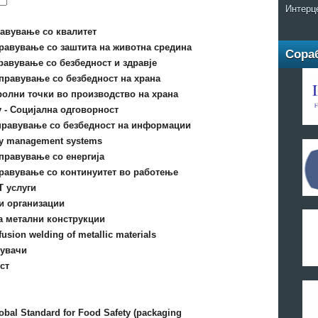
Интерц
равување со квалитет
правување со заштита на животна средина
Сора
правување со безбедност и здравје
управување со безбедност на храна
олни точки во производство на храна
ty - Социјална одговорност
 управување со безбедност на информации
ery management systems
управување со енергија
правување со континуитет во работење
Т услуги
и организации
на метални конструкции
fusion welding of metallic materials
рувачи
ст
lobal Standard for Food Safety (packaging