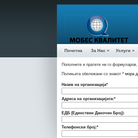
Почетна
За Нас
»
Услуги
»
Пополнете и пратете ни го формуларов, 
Полињата обележани со знакот
*
мора д
Назив на организација
*
Адреса на организацијата:
*
ЕДБ (Единствен Даночен Број):
Телефонски број:
*