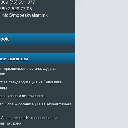
+389 (75) 531 077
389 2 529 77 05
: info@mobeskvalitet.mk
book
сни линкови
нтернационална организација за
рди
т за стандардизација на Република
нија
а за храна и ветеринарство
r Global – организација за Акредитирани
Alimentarius – Интернационални
рди за храна