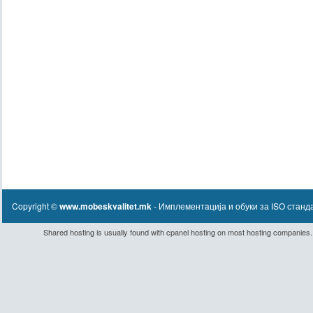
Copyright ©
www.mobeskvalitet.mk
- Имплементaција и обуки за ISO станд
Shared hosting
is usually found with
cpanel hosting
on most hosting companies.