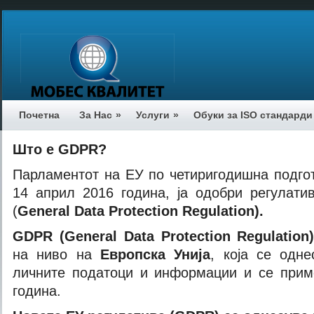
Почетна
За Нас
»
Услуги
»
Обуки за ISO стандарди
Што е
GDPR
?
Парламентот на ЕУ по четиригодишна подгот
14 април 2016 година, ја одобри регулати
(
General Data Protection Regulation
)
.
GDPR
(General Data Protection Regulation
на ниво на
Европска Унија
, која се одн
личните податоци и информации и се прим
година.