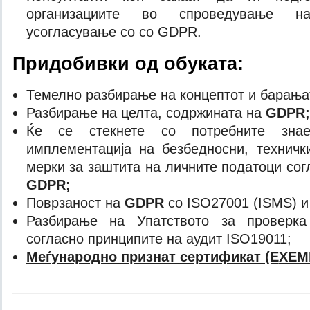
организациите во спроведување 
усогласување со со GDPR.
Придобивки од обуката
:
Темелно разбирање на концептот и барања
Разбирање на целта, содржината на
GDPR
;
Ќе се стекнете со потребните зна
имплементација на безбедносни, техничк
мерки за заштита на личните податоци со
GDPR;
Поврзаност на
GDPR
со ISO27001 (ISMS) и
Разбирање на Упатството за проверка
согласно принципите на аудит ISO19011;
Меѓународно признат сертификат (Е
XEM