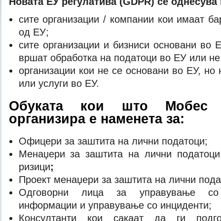
Новата ЕУ регулатива (
GDPR)
се однесува 
сите организации / компании кои имаат б
од ЕУ;
сите организации и бизниси основани во 
вршат обработка на податоци во ЕУ или не
организации кои не се основани во ЕУ, но 
или услуги во ЕУ.
Обуката кои што Мобес 
организира е наменета за:
Офицери за заштита на лични податоци;
Менаџери за заштита на лични податоци
ризици
;
Проект менаџери за заштита на лични пода
Одговорни лица за управување со
информации и управување со инциденти;
Консултанти кои сакаат да ги подг