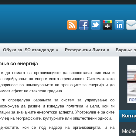
Обуки за ISO стандарди
»
Референтни Листи
»
Барање з
ање со енергија
е да помага на организациите да воспостават системи и
за подобрување на енергетската ефективност. Систематското
допринесе во намалувањето на трошоците за енергија и до
имаат ефект на стаклена градина.
ги определува барањата за систем за управување со
овозможува да развие и изведува политика и цели, кои ги
ции за значајните енергетски аспекти. Употреблив е за сите
Конта
оглед на географските, културните или општествени односи.
јностите, кои се под надзор на организацијата, и на
Мобес