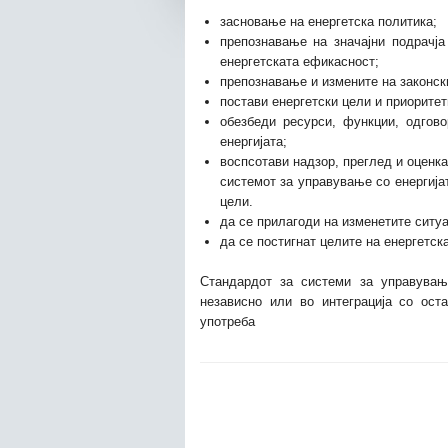
засновање на енергетска политика;
препознавање на значајни подрачја
енергетската ефикасност;
препознавање и измените на законск
постави енергетски цели и приоритет
обезбеди ресурси, функции, одгов
енергијата;
воспсотави надзор, преглед и оценка
системот за управување со енергијат
цели.
да се прилагоди на изменетите ситуа
да се постигнат целите на енергетск
Стандардот за системи за управувањ
независно или во интеграција со ост
употреба