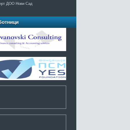
ерт ДОО Нови Сад
ботници