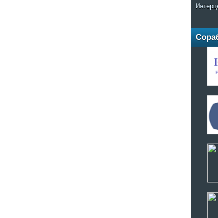
Интерц
Сора