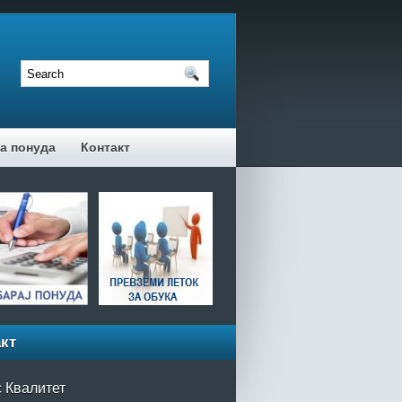
а понуда
Контакт
кт
 Квалитет