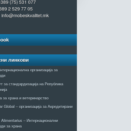
+389 (75) 531 077
389 2 529 77 05
: info@mobeskvalitet.mk
book
сни линкови
нтернационална организација за
рди
т за стандардизација на Република
нија
а за храна и ветеринарство
r Global – организација за Акредитирани
Alimentarius – Интернационални
рди за храна