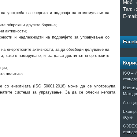
Моб: 
Тел: +
 на употреба на енергија и подрачја за зголемување на
E-mail
ите обврски и другите барања;
ни активности;
орности и надлежнодти на подрачјето за управување со
Face
 на енергетските активности, за да обезбеди делување на
а, како е намерувано, и за да се достигнат енергетските
Кори
ции;
ISO – И
ата политика.
станда
е со енергијата (ISO 50001:2018) може да се употребува
Институ
анатите системи за управување. За да се олесни неговта
Македо
Агенциј
Exempla
обуки
CODEX 
станда