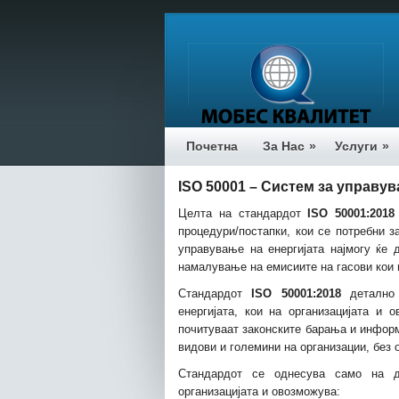
Почетна
За Нас
»
Услуги
»
ISO 50001 – Систем за управув
Целта на стандардот
ISO 50001:2018
процедури/постапки, кои се потребни 
управување на енергијата најмогу ќе 
намалување на емисиите на гасови кои 
Стандардот
ISO 50001:2018
детално 
енергијата, кои на организацијата и 
почитуваат законските барања и информа
видови и големини на организации, без 
Стандардот се однесува само на де
организацијата и овозможува: