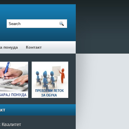
а понуда
Контакт
кт
 Квалитет