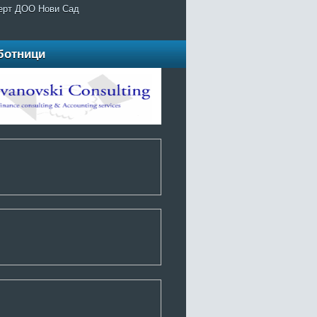
ерт ДОО Нови Сад
ботници