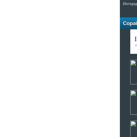
Интерц
Сора