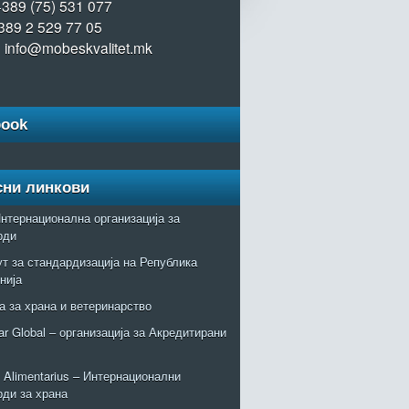
+389 (75) 531 077
389 2 529 77 05
: info@mobeskvalitet.mk
book
сни линкови
нтернационална организација за
рди
т за стандардизација на Република
нија
а за храна и ветеринарство
r Global – организација за Акредитирани
Alimentarius – Интернационални
рди за храна