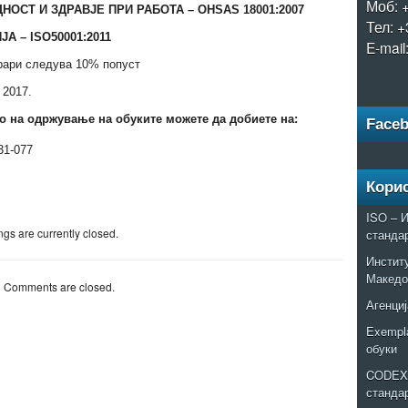
Моб: 
НОСТ И ЗДРАВЈЕ ПРИ РАБОТА
– OHSAS
18001:2007
Тел: +
ЈА –
ISO50001:2011
E-mail
урари следува 10% попуст
 2017.
 на одржување на обуките можете да добиете на:
Face
531-077
Кори
ISO – И
gs are currently closed.
станда
Институ
Македо
Comments are closed.
Агенциј
Exempla
обуки
CODEX 
станда