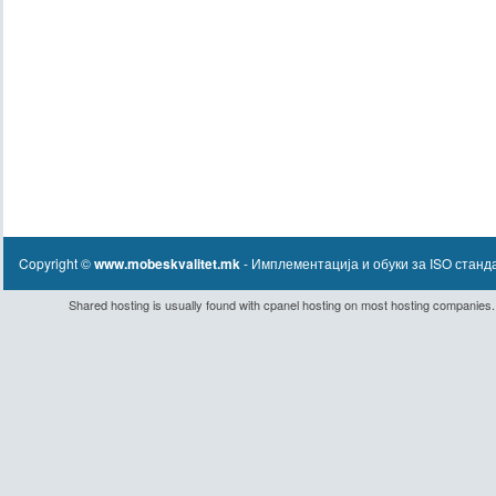
Copyright ©
www.mobeskvalitet.mk
- Имплементaција и обуки за ISO станд
Shared hosting
is usually found with
cpanel hosting
on most hosting companies.