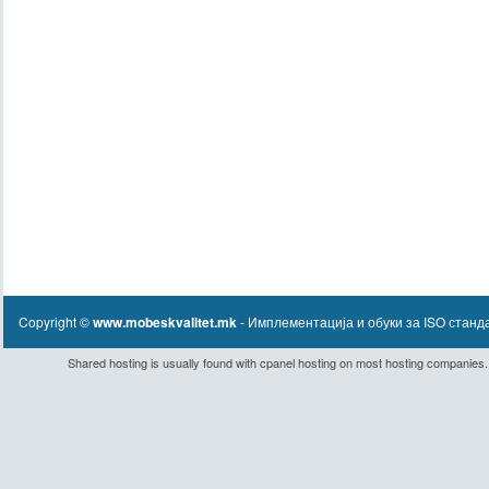
Copyright ©
www.mobeskvalitet.mk
- Имплементaција и обуки за ISO станд
Shared hosting
is usually found with
cpanel hosting
on most hosting companies.