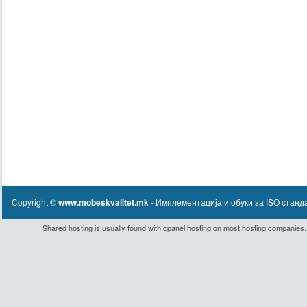
Copyright ©
www.mobeskvalitet.mk
- Имплементaција и обуки за ISO станд
Shared hosting
is usually found with
cpanel hosting
on most hosting companies.