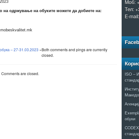
Моб: 
 2023
Тел: +
 на одржување на обуките можете да добиете на:
E-mail
@mobeskvalitet.mk
Face
бука – 27-31.03.2023
»
Both comments and pings are currently
closed.
Кори
Comments are closed.
ISO – И
станда
Институ
Македо
Агенциј
Exempla
обуки
CODEX 
станда