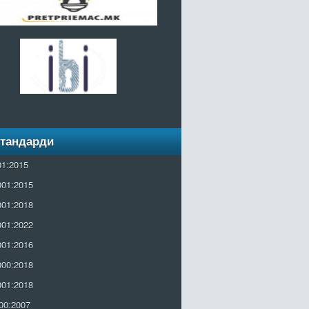
Стандарди
01:2015
001:2015
001:2018
001:2022
001:2016
000:2018
001:2018
00:2007