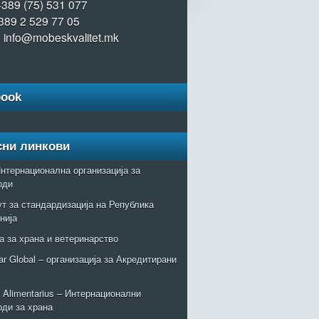
+389 (75) 531 077
389 2 529 77 05
: info@mobeskvalitet.mk
book
сни линкови
нтернационална организација за
рди
т за стандардизација на Република
нија
а за храна и ветеринарство
r Global – организација за Акредитирани
Alimentarius – Интернационални
рди за храна