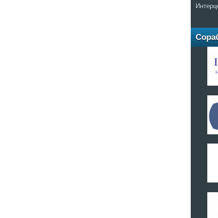
Интерц
Сора