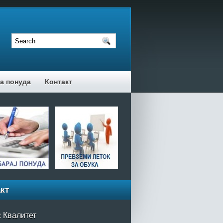
а понуда
Контакт
кт
 Квалитет