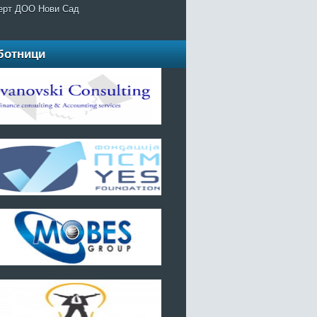
ерт ДОО Нови Сад
ботници