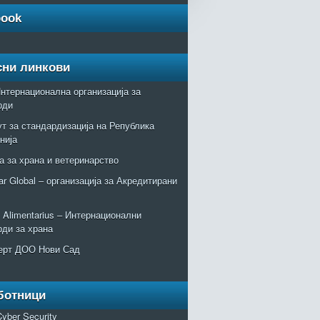
book
сни линкови
нтернационална организација за
рди
т за стандардизација на Република
нија
а за храна и ветеринарство
r Global – организација за Акредитирани
Alimentarius – Интернационални
рди за храна
ерт ДОО Нови Сад
ботници