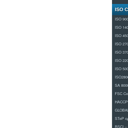
ISO 
ISO 90
ISO 14
ISO 45
ISO 27
ISO 37
ISO 22
ISO 50
ISO280
SA 800
FSC CoC
HACCP
GLOBA
STeP 
BSCI – 