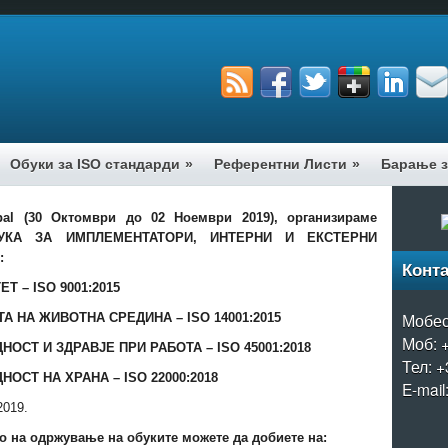
Обуки за ISO стандарди
»
Референтни Листи
»
Барање з
al
(30 Октомври до 02 Ноември 2019), организираме
БУКА ЗА ИМПЛЕМЕНТАТОРИ, ИНТЕРНИ И ЕКСТЕРНИ
и:
Конта
ЕТ – ISO
9001:2015
Мобес
А НА ЖИВОТНА СРЕДИНА – ISO
14001:2015
Моб: 
НОСТ И ЗДРАВЈЕ ПРИ РАБОТА
– ISO 45001
:2018
Тел: +
НОСТ НА ХРАНА –
ISO 22000:2018
E-mail
2019.
 на одржување на обуките можете да добиете на: