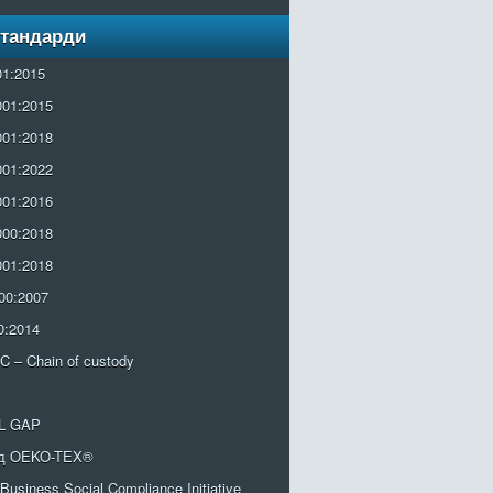
Стандарди
01:2015
001:2015
001:2018
001:2022
001:2016
000:2018
001:2018
00:2007
0:2014
 – Chain of custody
L GAP
од OEKO-TEX®
Business Social Compliance Initiative