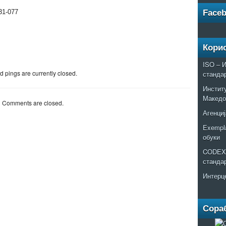
531-077
Face
Кори
ISO – И
 pings are currently closed.
станда
Институ
Македо
Comments are closed.
Агенциј
Exempla
обуки
CODEX 
станда
Интерц
Сора