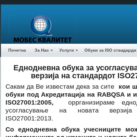
Почетна
За Нас
»
Услуги
»
Обуки за ISO стандарди
Еднодневна обука за усогласув
верзија на стандардот ISO2
Сакам да Ве известам дека за сите
кои ш
обуки под Акредитација на RABQSA и 
ISO27001:2005,
оррганизираме едно
усогласување на новата верзија
ISO27001:2013.
Со еднодневна обука учесниците мож