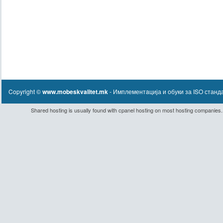
Copyright ©
www.mobeskvalitet.mk
- Имплементaција и обуки за ISO станд
Shared hosting
is usually found with
cpanel hosting
on most hosting companies.