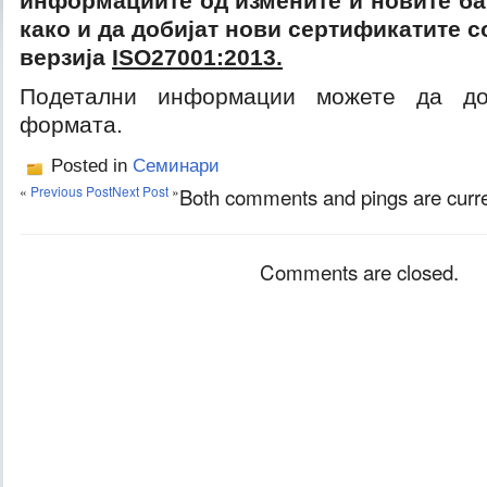
информациите од измените и новите ба
како и да добијат нови сертификатите с
верзија
ISO27001:2013.
Подетални информации можете да до
формата.
Posted in
Семинари
«
Previous Post
Next Post
»
Both comments and pings are curre
Comments are closed.